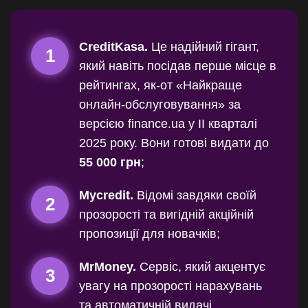
CreditKasa.
Це надійний гігант,
1
який навіть посідав перше місце в
рейтингах, як-от «Найкраще
онлайн-обслуговування» за
версією finance.ua у II кварталі
2025 року. Вони готові видати до
55 000 грн
;
Mycredit.
Відомі завдяки своїй
2
прозорості та вигідній акційній
пропозиції для новачків;
MrMoney.
Сервіс, який акцентує
3
увагу на прозорості нарахувань
та автоматичній видачі,