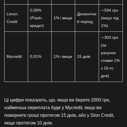
0,09%
∼594 грн
Limon
Дисконтни
(Flash-
1% і вище
(якщо під
Credit
й період
кредит)
1%)
∼303 грн
(за
рахунок
Mycredit
0,01%
1% і вище
15 днів
ставки 1%
з 16-го
дня)
Ці цифри показують, що, якщо ви берете 2000 грн,
найменша переплата буде у Mycredit, якщо ви
повернете гроші протягом 15 днів, або у Slon Credit,
якщо протягом 10 днів.