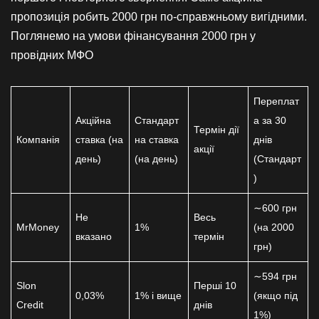
пропозиція робить 2000 грн по-справжньому вигідними.
Поглянемо на умови фінансування 2000 грн у
провідних МФО
Переплат
Акційна
Стандарт
а за 30
Термін дії
Компанія
ставка (на
на ставка
днів
акції
день)
(на день)
(Стандарт
)
∼600 грн
Не
Весь
MrMoney
1%
(на 2000
вказано
термін
грн)
∼594 грн
Slon
Перші 10
0,03%
1% і вище
(якщо під
Credit
днів
1%)