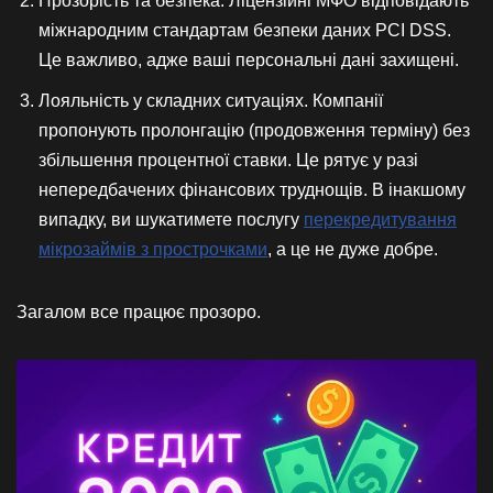
Прозорість та безпека: Ліцензійні МФО відповідають
міжнародним стандартам безпеки даних PCI DSS.
Це важливо, адже ваші персональні дані захищені.
Лояльність у складних ситуаціях. Компанії
пропонують пролонгацію (продовження терміну) без
збільшення процентної ставки. Це рятує у разі
непередбачених фінансових труднощів. В інакшому
випадку, ви шукатимете послугу
перекредитування
мікрозаймів з прострочками
, а це не дуже добре.
Загалом все працює прозоро.