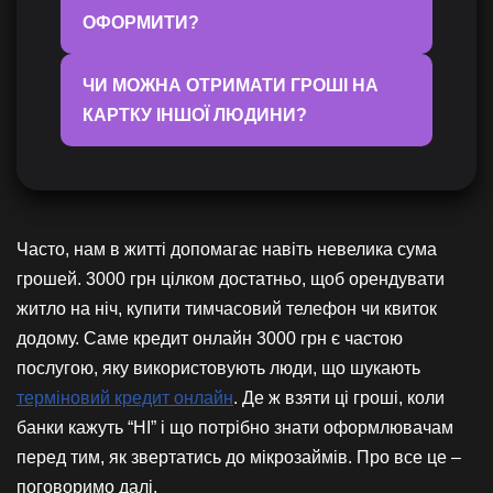
ОФОРМИТИ?
ЧИ МОЖНА ОТРИМАТИ ГРОШІ НА
КАРТКУ ІНШОЇ ЛЮДИНИ?
Часто, нам в житті допомагає навіть невелика сума
грошей. 3000 грн цілком достатньо, щоб орендувати
житло на ніч, купити тимчасовий телефон чи квиток
додому. Саме кредит онлайн 3000 грн є частою
послугою, яку використовують люди, що шукають
терміновий кредит онлайн
. Де ж взяти ці гроші, коли
банки кажуть “НІ” і що потрібно знати оформлювачам
перед тим, як звертатись до мікрозаймів. Про все це –
поговоримо далі.