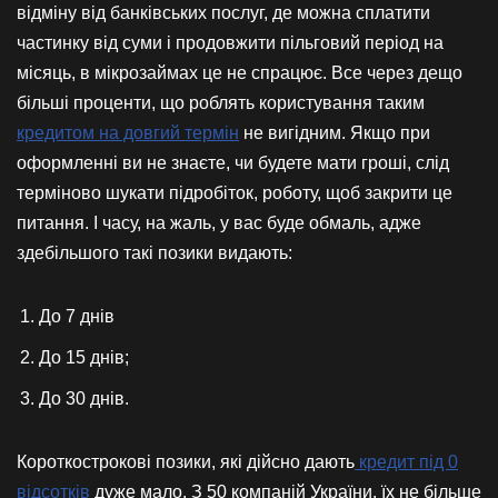
відміну від банківських послуг, де можна сплатити
частинку від суми і продовжити пільговий період на
місяць, в мікрозаймах це не спрацює. Все через дещо
більші проценти, що роблять користування таким
кредитом на довгий термін
не вигідним. Якщо при
оформленні ви не знаєте, чи будете мати гроші, слід
терміново шукати підробіток, роботу, щоб закрити це
питання. І часу, на жаль, у вас буде обмаль, адже
здебільшого такі позики видають:
До 7 днів
До 15 днів;
До 30 днів.
Короткострокові позики, які дійсно дають
кредит під 0
відсотків
дуже мало. З 50 компаній України, їх не більше