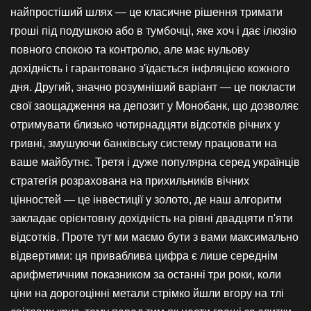
найпростіший шлях — це класичне рішення тримати
гроші під подушкою або в тумбочці, яке хоч і дає ілюзію
повного спокою та контролю, але має нульову
дохідність і гарантовано з'їдається інфляцією кожного
дня. Другий, значно розумніший варіант — це покласти
свої заощадження на депозит у Монобанк, що дозволяє
отримувати близько чотирнадцяти відсотків річних у
гривні, змушуючи банківську систему працювати на
ваше майбутнє. Третя і дуже популярна серед українців
стратегія розрахована на прихильників вічних
цінностей — це інвестиції у золото, де наш алгоритм
закладає орієнтовну дохідність на рівні двадцяти п'яти
відсотків. Проте тут ми маємо бути з вами максимально
відвертими: ця приваблива цифра є лише середнім
арифметичним показником за останні три роки, коли
ціни на дорогоцінні метали стрімко йшли вгору на тлі