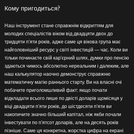
Кому пригодиться?
Наш інструмент стане справжнім відкриттям для
молодих спеціалістів віком від двадцяти двох до
тридцяти п'яти років, адже саме ця вікова група має
найголовніший ресурс у світі інвестицій — час. Коли ви
тільки починаєте свій кар'єрний шлях, думки про пенсію
здаються чимось абсолютно нереальним і далеким, але
наш калькулятор наочно демонструє справжню
математичну магію раннього старту. Ви на власні очі
побачите приголомшливий факт: якщо почати
відкладати всього лише по двісті доларів щомісяця у
віці двадцяти п'яти років, до шістдесяти п'яти ви
накопичите значно більший капітал, ніж якби почали
інвестувати по п'ятсот доларів, але на десять років
пізніше. Саме ця конкретна, жорстка цифра на екрані