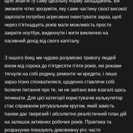
щоб знайти ту саму ідеальну норму заощаджень. Ви
зможете чітко зрозуміти, яку саме частину своєї високої
зарплати потрібно агресивно інвестувати зараз, щоб
через п'ятнадцять років мати можливість просто
закрити ноутбук, видихнути і жити виключно на
пасивний дохід від свого капіталу.
З іншого боку, ми чудово розуміємо тривогу людей
віком від сорока до п'ятдесяти п'яти років, які роками
тягнули на собі родину, ремонти чи кредити, і лише
зараз пізно спохватилися, щоденно ставлячи собі
болюче питання про те, чи не запізно вже взагалі щось
починати. Для цієї категорії користувачів калькулятор
стає справжнім рятувальним кругом, який замість
паніки дає тверезий і абсолютно реалістичний план дій
на залишок активних робочих років. Практика та
розрахунки показують дивовижну річ: часто