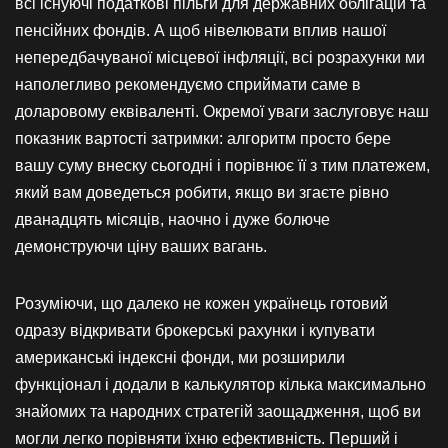
всі існуючі податкові пільги для державних облігацій та
пенсійних фондів. А щоб нівелювати вплив нашої
непередбачуваної місцевої інфляції, всі розрахунки ми
наполегливо рекомендуємо сприймати саме в
доларовому еквіваленті. Окремої уваги заслуговує наш
показник вартості затримки: алгоритм просто бере
вашу суму внеску сьогодні і порівнює її з тим платежем,
який вам доведеться робити, якщо ви згаєте рівно
дванадцять місяців, наочно і дуже болюче
демонструючи ціну ваших вагань.
Розуміючи, що далеко не кожен українець готовий
одразу відкривати брокерські рахунки і купувати
американські індексні фонди, ми розширили
функціонал і додали в калькулятор кілька максимально
знайомих та народних стратегій заощадження, щоб ви
могли легко порівняти їхню ефективність. Перший і