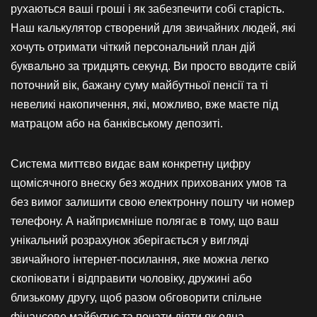
рухаються ваші гроші і як забезпечити собі старість.
Наш калькулятор створений для звичайних людей, які
хочуть отримати чіткий персональний план дій
буквально за тридцять секунд. Ви просто вводите свій
поточний вік, бажану суму майбутньої пенсії та ті
невеликі накопичення, які, можливо, вже маєте під
матрацом або на банківському депозиті.
Система миттєво видає вам конкретну цифру
щомісячного внеску без жодних прихованих умов та
без вимог залишити свою електронну пошту чи номер
телефону. А найприємніше полягає в тому, що ваш
унікальний розрахунок зберігається у вигляді
звичайного інтернет-посилання, яке можна легко
скопіювати і відправити чоловіку, дружині або
близькому другу, щоб разом обговорити спільне
фінансове майбутнє та почати діяти як одна