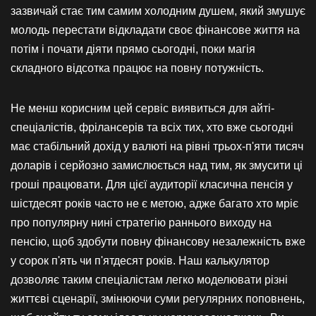
зазвичай стає тим самим холодним душем, який змушує
молодь перестати відкладати своє фінансове життя на
потім і почати діяти прямо сьогодні, поки магія
складного відсотка працює на повну потужність.
Не менш корисним цей сервіс виявиться для айті-
спеціалістів, фрілансерів та всіх тих, хто вже сьогодні
має стабільний дохід у валюті на рівні трьох-п'яти тисяч
доларів і серйозно замислюється над тим, як змусити ці
гроші працювати. Для цієї аудиторії класична пенсія у
шістдесят років часто не є метою, адже багато хто мріє
про популярну нині стратегію раннього виходу на
пенсію, щоб здобути повну фінансову незалежність вже
у сорок п'ять чи п'ятдесят років. Наш калькулятор
дозволяє таким спеціалістам легко моделювати різні
життєві сценарії, змінюючи суми регулярних поповнень,