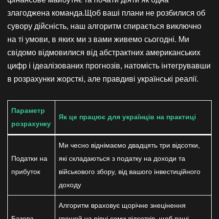
злагоджена команда.Щоб ваші плани не розбилися об
сувору дійсність, наш алгоритм спирається виключно
на ті умови, в яких ми з вами живемо сьогодні. Ми
свідомо відмовилися від абстрактних американських
цифр і ідеалізованих прогнозів, натомість інтегрувавши
в розрахунки жорсткі, але правдиві українські реалії.
Параметр
Як це працює для українців на практиці
розрахунку
Ми чесно віднімаємо двадцять три відсотки,
Податки на
які складаються з податку на доходи та
прибуток
військового збору, від вашого інвестиційного
доходу
Алгоритм враховує щорічне знецінення
Базова
грошей на рівні семи відсотків, щоб ваші