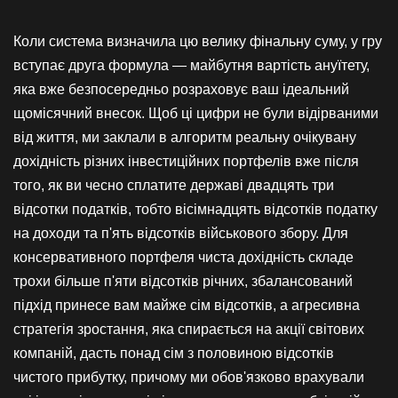
Коли система визначила цю велику фінальну суму, у гру
вступає друга формула — майбутня вартість ануїтету,
яка вже безпосередньо розраховує ваш ідеальний
щомісячний внесок. Щоб ці цифри не були відірваними
від життя, ми заклали в алгоритм реальну очікувану
дохідність різних інвестиційних портфелів вже після
того, як ви чесно сплатите державі двадцять три
відсотки податків, тобто вісімнадцять відсотків податку
на доходи та п'ять відсотків військового збору. Для
консервативного портфеля чиста дохідність складе
трохи більше п'яти відсотків річних, збалансований
підхід принесе вам майже сім відсотків, а агресивна
стратегія зростання, яка спирається на акції світових
компаній, дасть понад сім з половиною відсотків
чистого прибутку, причому ми обов'язково врахували