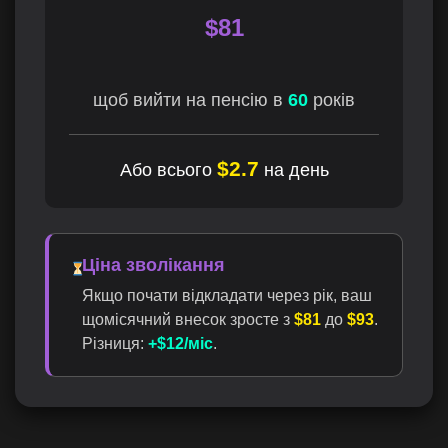
$
81
щоб вийти на пенсію в
60
років
$2.7
Або всього
на день
Ціна зволікання
Якщо почати відкладати через рік, ваш
щомісячний внесок зросте з
$81
до
$93
.
Різниця:
+$12/міс
.