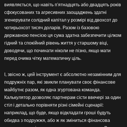
виявляється, що навіть п'ятнадцять або двадцять років
сфокусованих та агресивних заощаджень здатні
згенерувати солідний капітал у розмірі від двохсот до
чотирьохсот тисяч доларів. Разом із базовою
державною пенсією ця сума здатна забезпечити цілком
гідний та спокійний рівень життя у старшому віці,
доводячи, що починати ніколи не пізно, якщо мати
перед очима чітку математичну ціль.
І, звісно ж, цей інструмент є абсолютно незамінним для
подружніх пар, які звикли планувати своє фінансове
майбутнє разом, як одна згуртована команда.
Калькулятор дозволяє партнерам сісти ввечері за один
стіл і детально порівняти різні сімейні сценарії:
наприклад, що буде, якщо відкладати гроші будуть
обидва з подружжя, або ж як зміниться фінансова