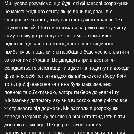
Ми чудово розуміємо, що будь-які фінансові розрахунки
не мають жодного сенсу, якщо вони відірвані від
суворої реальності, тому наш інструмент працює без
жодних ілюзій. Щоб ви отримали на руки саме ту чисту
суму, на яку розраховуєте, система автоматично
віднімає від вашого потенційного інвестиційного
прибутку всі податки, які необхідно буде чесно сплатити
за законами України. Це двадцять три відсотки, які
складаються з вісімнадцяти відсотків податку на доходи
фізичних осіб та п'яти відсотків військового збору. Крім
того, щоб фінансова картина була максимально
повною та об'єктивною, алгоритм бере до уваги і ту
мінімальну допомогу, яку ви з високою ймовірністю все
ж отримаєте від держави. Ми заклали в розрахунки
середню українську пенсію на рівні ста тридцяти п'яти
доларів на місяць. Це ще раз слугує гарним
нагадуванням про те, чому так важливо мати власний