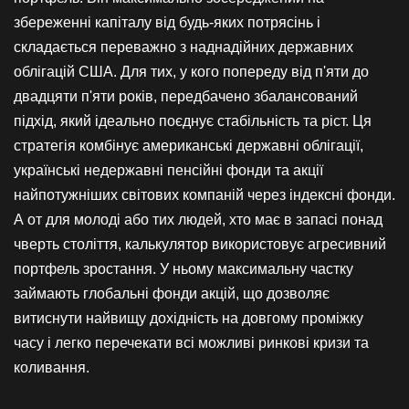
збереженні капіталу від будь-яких потрясінь і
складається переважно з наднадійних державних
облігацій США. Для тих, у кого попереду від п'яти до
двадцяти п'яти років, передбачено збалансований
підхід, який ідеально поєднує стабільність та ріст. Ця
стратегія комбінує американські державні облігації,
українські недержавні пенсійні фонди та акції
найпотужніших світових компаній через індексні фонди.
А от для молоді або тих людей, хто має в запасі понад
чверть століття, калькулятор використовує агресивний
портфель зростання. У ньому максимальну частку
займають глобальні фонди акцій, що дозволяє
витиснути найвищу дохідність на довгому проміжку
часу і легко перечекати всі можливі ринкові кризи та
коливання.