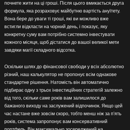
почнете жити на ці гроші. Після цього вмикається друга
формула, яка розраховує майбутню вартість ануїтету.
Вона бере до уваги ті гроші, які ви можливо вже
встигли відкласти на чорний день, і показує, яку
конкретну суму вам потрібно системно інвестувати
кожного місяця, щоб дістатися до вашої великої мети
завдяки магії складного відсотка.
Оскільки шлях до фінансової свободи у всіх абсолютно
різний, наш калькулятор не пропонує всім однакове
стандартне рішення. Натомість він автоматично
підбирає одну з трьох інвестиційних стратегій залежно
від того, скільки саме років вам залишилося до
бажаного виходу на заслужений відпочинок. Якщо цей
час настане вже зовсім скоро, тобто менш ніж за п'ять
років, система запропонує вам консервативний
портфель. Він максимально зосереджений на