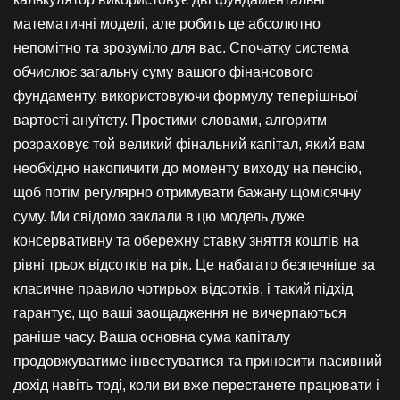
математичні моделі, але робить це абсолютно
непомітно та зрозуміло для вас. Спочатку система
обчислює загальну суму вашого фінансового
фундаменту, використовуючи формулу теперішньої
вартості ануїтету. Простими словами, алгоритм
розраховує той великий фінальний капітал, який вам
необхідно накопичити до моменту виходу на пенсію,
щоб потім регулярно отримувати бажану щомісячну
суму. Ми свідомо заклали в цю модель дуже
консервативну та обережну ставку зняття коштів на
рівні трьох відсотків на рік. Це набагато безпечніше за
класичне правило чотирьох відсотків, і такий підхід
гарантує, що ваші заощадження не вичерпаються
раніше часу. Ваша основна сума капіталу
продовжуватиме інвестуватися та приносити пасивний
дохід навіть тоді, коли ви вже перестанете працювати і