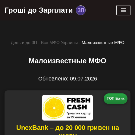
Гроші до Зарплати
Skip
to
content
Деньги до ЗП
-
Все МФО Украины
-
Малоизвестные МФО
Малоизвестные МФО
Обновлено: 09.07.2026
ТОП Банк
UnexBank – до 20 000 гривен на