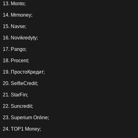
Monto;
Mrmoney;
Navse;
Novikredyty;
Pango;
Procent;
ПростоКредит;
SelfieCredit;
StarFin;
Suncredit;
Superium Online;
TOP1 Money;