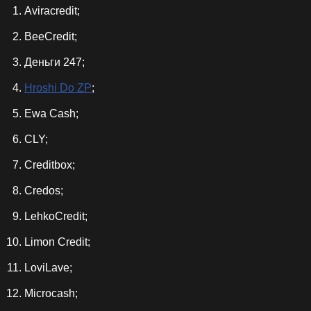
Aviracredit;
BeeCredit;
Деньги 247;
Hroshi Do ZP
;
Ewa Cash;
CLY;
Creditbox;
Credos;
LehkoCredit;
Limon Credit;
LoviLave;
Microcash;