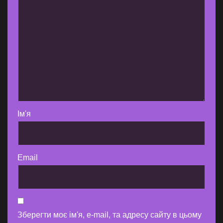
Ім'я
Email
Зберегти моє ім'я, e-mail, та адресу сайту в цьому