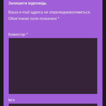
Залишити відповідь
Ваша e-mail адреса не оприлюднюватиметься.
Обов’язкові поля позначені
*
Коментар
*
Ім'я