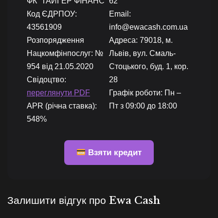
ФК “ТАЙГЕР ФІНАНС”
62
Код ЄДРПОУ:
Email:
43561909
info@ewacash.com.ua
Розпорядження
Адреса: 79018, м.
Нацкомфінпослуг: №
Львів, вул. Смаль-
954 від 21.05.2020
Стоцького, буд. 1, кор.
Свідоцтво:
28
переглянути PDF
Графік роботи: Пн –
APR (річна ставка):
Пт з 09:00 до 18:00
548%
Взяти кредит
Залишити відгук про Ewa Cash