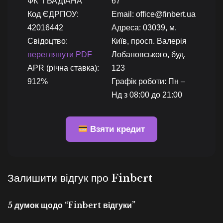
ФК “ГВАДІАНА”
67
Код ЄДРПОУ:
Email: office@finbert.ua
42016442
Адреса: 03039, м.
Свідоцтво:
Київ, просп. Валерія
переглянути PDF
Лобановського, буд.
APR (річна ставка):
123
912%
Графік роботи: Пн –
Нд з 08:00 до 21:00
Взяти кредит
Залишити відгук про Finbert
5 думок щодо “Finbert відгуки”