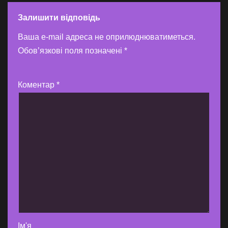
Залишити відповідь
Ваша e-mail адреса не оприлюднюватиметься.
Обов’язкові поля позначені
*
Коментар
*
Ім'я