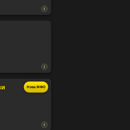
ви
Нова МФО