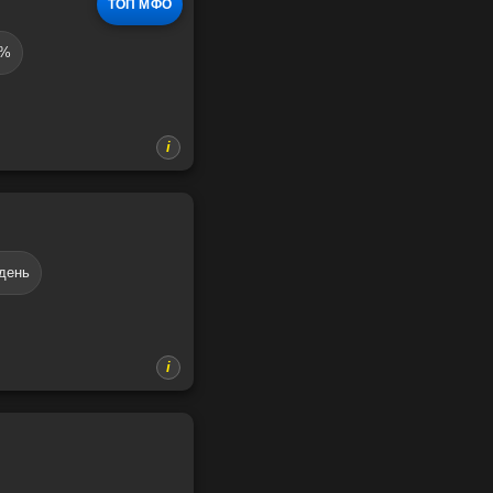
ТОП МФО
0%
 день