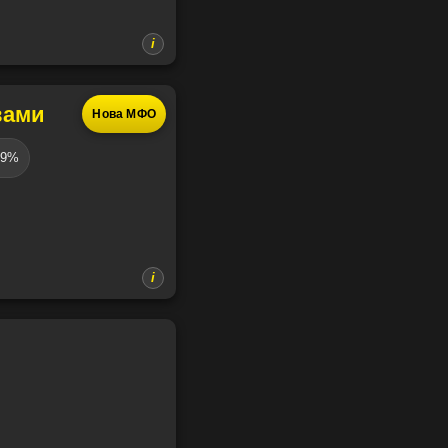
вами
Нова МФО
09%