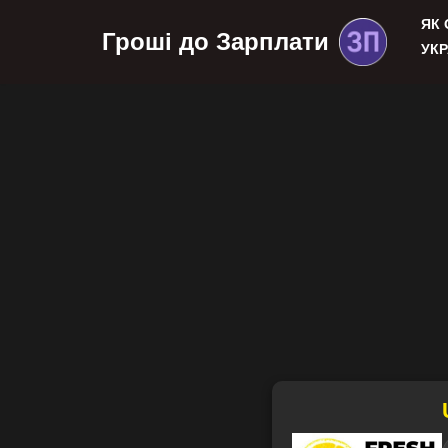
ЯК
Гроші до Зарплати
УКР
Перейти
до
вмісту