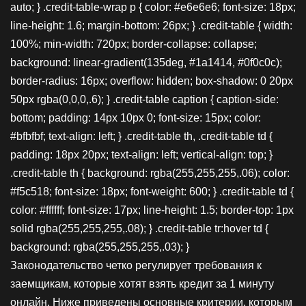
auto; } .credit-table-wrap p { color: #e6e6e6; font-size: 18px;
line-height: 1.6; margin-bottom: 26px; } .credit-table { width:
100%; min-width: 720px; border-collapse: collapse;
background: linear-gradient(135deg, #1a1414, #0f0c0c);
border-radius: 16px; overflow: hidden; box-shadow: 0 20px
50px rgba(0,0,0,.6); } .credit-table caption { caption-side:
bottom; padding: 14px 10px 0; font-size: 15px; color:
#bfbfbf; text-align: left; } .credit-table th, .credit-table td {
padding: 18px 20px; text-align: left; vertical-align: top; }
.credit-table th { background: rgba(255,255,255,.06); color:
#f5c518; font-size: 18px; font-weight: 600; } .credit-table td {
color: #ffffff; font-size: 17px; line-height: 1.5; border-top: 1px
solid rgba(255,255,255,.08); } .credit-table tr:hover td {
background: rgba(255,255,255,.03); }
Законодательство четко регулирует требования к
заемщикам, которые хотят взять кредит за 1 минуту
онлайн. Ниже приведены основные критерии, которым