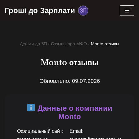
Гроші до Зарплати
Skip
to
content
Деньги до ЗП
-
Отзывы про МФО
-
Monto отзывы
Monto отзывы
Обновлено: 09.07.2026
Данные о компании
Monto
Официальный сайт:
Email: