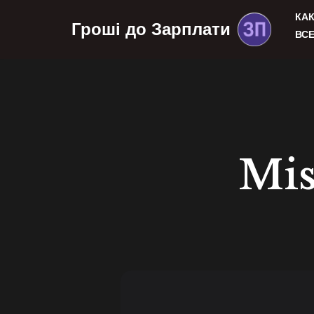
КА
Гроші до Зарплати
ВС
Skip
to
content
Mis