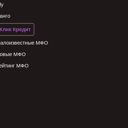
ly
анго
Клик Кредит
алоизвестные МФО
овые МФО
ейтинг МФО