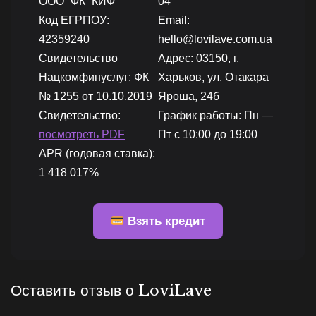
ООО “ФК “КИФ”
04
Код ЕГРПОУ:
Email:
42359240
hello@lovilave.com.ua
Свидетельство
Адрес: 03150, г.
Нацкомфинуслуг: ФК
Харьков, ул. Отакара
№ 1255 от 10.10.2019
Яроша, 24б
Свидетельство:
График работы: Пн —
посмотреть PDF
Пт с 10:00 до 19:00
APR (годовая ставка):
1 418 017%
Взять кредит
Оставить отзыв о LoviLave