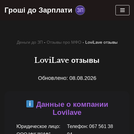
Гроші до Зарплати
Skip
to
content
Деньги до ЗП
-
Отзывы про МФО
-
LoviLave отзывы
LoviLave отзывы
Обновлено: 08.08.2026
Данные о компании
Lovilave
Юридическое лицо:
Телефон: 067 561 38