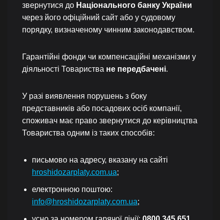
звернутися до
Національного банку України
через його офіційний сайт або у судовому
порядку, визначеному чинним законодавством.
Гарантійні фонди чи компенсаційні механізми у
діяльності Товариства
не передбачені
.
У разі виявлення порушень з боку
представників або посадових осіб компанії,
споживач має право звернутися до керівництва
Товариства одним із таких способів:
письмово на адресу, вказану на сайті
hroshidozarplaty.com.ua
;
електронною поштою:
info@hroshidozarplaty.com.ua
;
усно за номером гарячої лінії:
0800 345 651